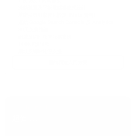
2 次或以上內容修改
流動裝置及平板電腦響應式設計
基礎搜尋引擎優化設定 (Meta 資料)
連結 Google Search Console 及 Analytics
30天免費維護
網域及網站託管服務支援
1小時培訓課程
網域及網站託管支援
查詢精選入門方案
查詢精選入門方案
專屬 Shopify 網站設計
...
起價 
頁面：首頁、關於、產品、系列、購物車、帳戶