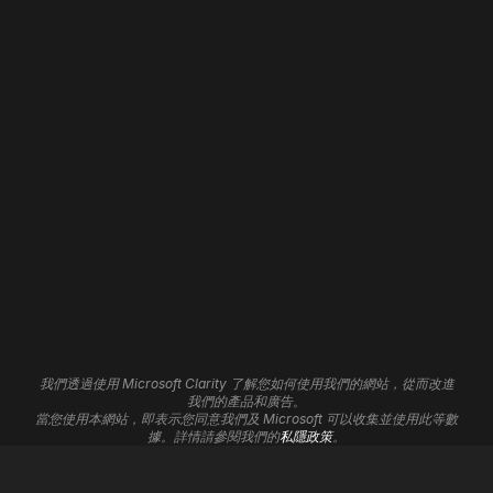
網站設計
首頁
網頁開發
關於我們
網站全新改版
我們的職責
流動應用程式開發
聯絡我們
WordPress 開發
招聘
Shopify 開發
Wix 開發
Framer 開發
網站維護
網站寄存
網站自動化
3D 網站
品牌形象
分析見解
平面設計
聯盟計劃
UI/UX 服務
支援中心
Cookie設定
我們透過使用 Microsoft Clarity 了解您如何使用我們的網站，從而改進
標誌設計
我們的產品和廣告。
當您使用本網站，即表示您同意我們及 Microsoft 可以收集並使用此等數
數碼營銷
據。詳情請參閱我們的
私隱政策
。
搜索引擎優化
Google Ads