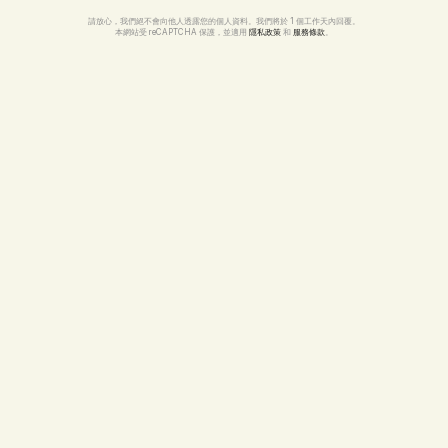
請放心，我們絕不會向他人透露您的個人資料。我們將於 1 個工作天內回覆。
本網站受 reCAPTCHA 保護，並適用 
隱私政策
 和 
服務條款
。