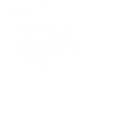
高級 Shopify網站
...
起價 
頁面：首頁、關於、產品、系列、購物車、帳戶
套用範本（非獨家訂製設計）
在 Figma 上的自定義設計
流動裝置及平板電腦響應式設計
基礎搜尋引擎優化設定 (Meta 資料)
3+ 設計修改
30天免費維護
高級動畫
1小時培訓課程
高級 SEO 設置（關鍵字研究、Meta 信息、URL 
映射和 Alt 標籤）
1.5 小時培訓課程
30日免費維護
網域及網站寄存協助
1.5小時培訓課程
查詢 Starter 方案
查詢 Starter 方案