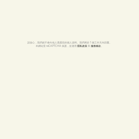
請放心，我們絕不會向他人透露您的個人資料。我們將於 1 個工作天內回覆。
本網站受 reCAPTCHA 保護，並適用 
隱私政策
 和 
服務條款
。