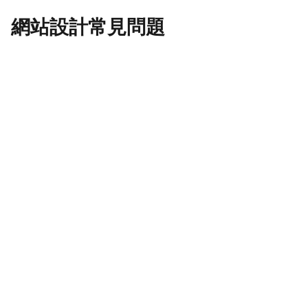
網站設計常見問題
在香港製作一個網站需要多少預算？
在香港製作網站可以申請政府資助嗎？
在香港，我需要建立雙語網站嗎？
我應該選擇哪個平台：WordPress、