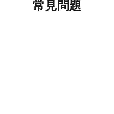
常見問題
網頁設計？
計的關鍵原則是什麼？
使用者體驗 (UX) 有多重要？
的好處是甚麼？