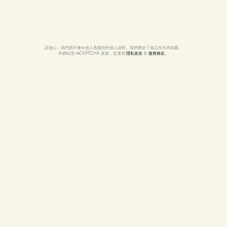
請放心，我們絕不會向他人透露您的個人資料。我們將於 1 個工作天內回覆。
本網站受 reCAPTCHA 保護，並適用 
隱私政策
 和 
服務條款
。