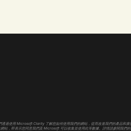
mer 開發
自訂內容管理系統
流動應用程式
品牌
網站設計
首頁
網頁開發
品
關於我們
WordPress 開發
平
我們的職責
Shopify 開發
U
聯絡我們
Wix 開發
標
招聘
Framer 開發
3D 網站
搜
們透過使用 Microsoft Clarity 了解您如何使用我們的網站，從而改進我們的產品和廣
網站維護
Go
網站，即表示您同意我們及 Microsoft 可以收集並使用此等數據。詳情請參閱我們的