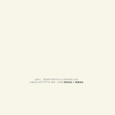
請放心，我們絕不會與任何人分享您的個人信息。
本網站受 reCAPTCHA 保護，並適用 
隱私政策
 和 
服務條款
。