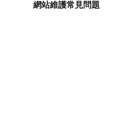
求完美匹配。
網站維護常見問題
我的網站應該多久更新一次？
網站維護計劃包含哪些內容？
為甚麼定期維護對SEO如此重要？
我應如何為我的網站選擇合適的維護計
劃？