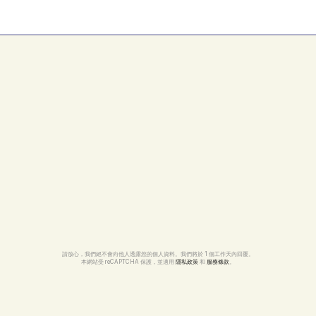
我可以稍後更改我的維護計劃嗎？
請放心，我們絕不會向他人透露您的個人資料。我們將於 1 個工作天內回覆。
本網站受 reCAPTCHA 保護，並適用 
隱私政策
 和 
服務條款
。