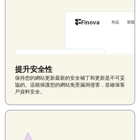
Finova
作品
部落格
Finova
下載應用程式
提升安全性
全面客製化設計
自定義一切
多用途解決方案
保持您的網站更新最新的安全補丁和更新是不可妥
多用途解決方案，滿
協的。這能保護您的網站免受漏洞侵害，並確保客
常需求 👌
足您日常需求 👌
戶資料安全。
熱情地賦予以客戶為中心的材料
熱情地賦予以客戶為中心的材料更廣泛可能
性的力量。
下載應用程式
開始使用
下載應用程式
開始使用