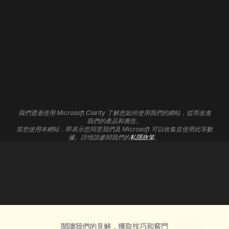
招聘
Wix 開發
Framer 開發
網站維護
網站寄存
網站自動化
3D 網站
品牌形象
分析見解
平面設計
聯盟計劃
UI/UX 服務
支援中心
Cookie設定
我們透過使用 Microsoft Clarity 了解您如何使用我們的網站，從而改進
標誌設計
我們的產品和廣告。
當您使用本網站，即表示您同意我們及 Microsoft 可以收集並使用此等數
數碼營銷
據。詳情請參閱我們的
私隱政策
。
搜索引擎優化
Google Ads
私隱政策
服務條款
退款政策
許可證
閱讀我們的見解，獲取技巧和竅門