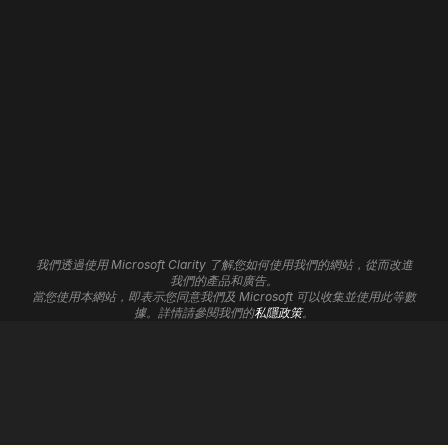
我們的職責
WordPress 開發
聯絡我們
Shopify 開發
招聘
Wix 開發
Framer 開發
網站維護
網站寄存
網站自動化
3D 網站
品牌形象
分析見解
平面設計
聯盟計劃
UI/UX 服務
支援中心
Cookie設定
我們透過使用 Microsoft Clarity 了解您如何使用我們的網站，從而改進
標誌設計
我們的產品和廣告。
當您使用本網站，即表示您同意我們及 Microsoft 可以收集並使用此等數
數碼營銷
據。詳情請參閱我們的
私隱政策
。
搜索引擎優化
Google Ads
私隱政策
服務條款