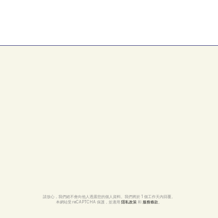
請放心，我們絕不會向他人透露您的個人資料。我們將於 1 個工作天內回覆。
本網站受 reCAPTCHA 保護，並適用 
隱私政策
 和 
服務條款
。