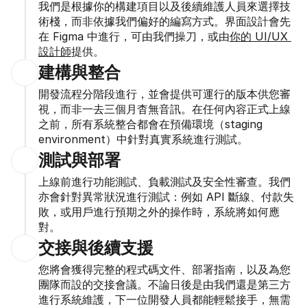
我們是根據你的構建項目以及後續維護人員來選擇技
術棧，而非依據我們偏好的編寫方式。界面設計會先
在 Figma 中進行，可由我們操刀，或由
你的 UI/UX 
設計師
提供。
建構與整合
開發流程分階段進行，並會提供可運行的版本供您審
視，而非一去三個月杳無音訊。在任何內容正式上線
之前，所有系統整合都會在預備環境（staging 
environment）中針對真實系統進行測試。
測試與部署
上線前進行功能測試、負載測試及安全性審查。我們
亦會針對異常狀況進行測試：例如 API 斷線、付款失
敗，或用戶進行預期之外的操作時，系統將如何應
對。
交接與後續支援
您將會獲得完整的程式碼文件、部署指南，以及為您
團隊而設的交接會議。不論日後是由我們還是第三方
進行系統維護，下一位開發人員都能輕鬆接手，無需