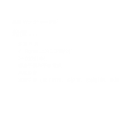
高級 WordPress 網站
...
起價 
多達 8 頁
在 Figma 上的自定義設計
3+次設計修訂
響應手機和平板電腦
高級動畫
進階功能（電子商務、多語言、忠誠計劃、動態
表單）
高級SEO設置（關鍵字研究、元信息、URL映射
和替代標籤）
連接 Google Search Console 及 Analytics
頁面速度優化
預約免費策略會談
預約免費策略會談