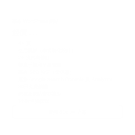
基本 WordPress 網站
...
起價 
4+ 頁
使用模板（非客製化設計）
2+ 次內容修訂
響應手機和平板電腦
基本 SEO 設定（元信息）
連接 Google Search Console 及 Analytics
30日免費維護
網域及網站寄存協助
1小時培訓課程
查詢 Starter 方案
查詢 Starter 方案