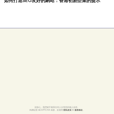
如何打造SEO友好的網站：香港初創企業的提示
請放心，我們絕不會與任何人分享您的個人信息。
本網站受 reCAPTCHA 保護，並適用 
隱私政策
 和 
服務條款
。