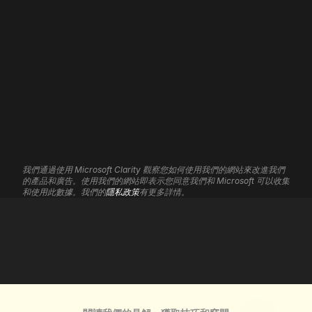
關於我們
WordPress 開發
我們的職責
Shopify 開發
聯絡我們
Wix 開發
招聘
Framer 開發
3D 網站
網站維護
網站寄存
網站自動化
品牌形象
分析見解
平面設計
聯盟計劃
我們通過使用 Microsoft Clarity 觀察您如何使用我們的網站來改進我們
UI/UX 服務
支援中心
的產品和廣告。使用我們的網站即表示您同意我們和 Microsoft 可以收集
Cookie設定
標誌設計
和使用此數據。我們的
隱私政策
有更多詳情。
搜索引擎優化
Google Ads
私隱政策
服務條款
退款政策
許可證