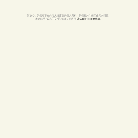
請放心，我們絕不會向他人透露您的個人資料。我們將於 1 個工作天內回覆。
本網站受 reCAPTCHA 保護，並適用 
隱私政策
 和 
服務條款
。