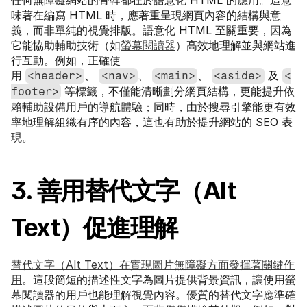
任何無障礙網站的骨幹都在於語意化 HTML 的應用。這意
味著在編寫 HTML 時，應著重呈現網頁內容的結構與意
義，而非單純的視覺排版。語意化 HTML 至關重要，因為
它能協助輔助技術（如
螢幕閱讀器
）高效地理解並與網站進
行互動。例如，正確使
用 
、 
、 
、 
 及 
<header>
<nav>
<main>
<aside>
<
 等標籤，不僅能清晰劃分網頁結構，更能提升依
footer>
賴輔助設備用戶的導航體驗；同時，由於搜尋引擎能更有效
率地理解組織有序的內容，這也有助於提升網站的 SEO 表
現。
3. 善用替代文字（Alt 
Text）促進理解
替代文字（Alt Text）在實現圖片無障礙方面發揮著關鍵作
用
。這段簡短的描述性文字為圖片提供背景資訊，讓使用螢
幕閱讀器的用戶也能理解視覺內容。優質的替代文字應準確