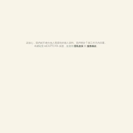
請放心，我們絕不會向他人透露您的個人資料。我們將於 1 個工作天內回覆。
本網站受 reCAPTCHA 保護，並適用 
隱私政策
 和 
服務條款
。