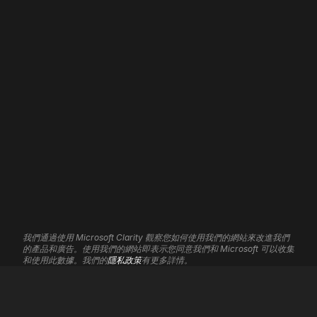
網站設計
首頁
網頁開發
關於我們
WordPress 開發
我們的職責
Shopify 開發
聯絡我們
Wix 開發
招聘
Framer 開發
3D 網站
網站維護
網站寄存
網站自動化
品牌形象
分析見解
平面設計
聯盟計劃
我們通過使用 Microsoft Clarity 觀察您如何使用我們的網站來改進我們
UI/UX 服務
支援中心
的產品和廣告。使用我們的網站即表示您同意我們和 Microsoft 可以收集
Cookie設定
標誌設計
和使用此數據。我們的
隱私政策
有更多詳情。
搜索引擎優化
Google Ads