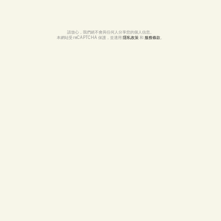
請放心，我們絕不會與任何人分享您的個人信息。
本網站受 reCAPTCHA 保護，並適用 
隱私政策
 和 
服務條款
。