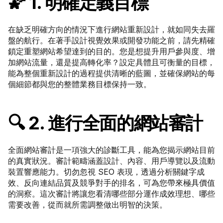
🌠 1. 明確定義目標
在缺乏明確方向的情況下進行網站重新設計，就如同失去羅
盤的航行。在著手設計視覺效果或開發功能之前，請先精確
鎖定重塑網站希望達到的目的。您是想提升用戶參與度、增
加網站流量，還是提高轉化率？設定具體且可衡量的目標，
能為整個重新設計的過程提供清晰的藍圖，並確保網站的每
個細節都與您的整體業務目標保持一致。
🔍 2. 進行全面的網站審計
全面網站審計是一項強大的診斷工具，能為您揭示網站目前
的真實狀況。審計範疇涵蓋設計、內容、用戶導覽以及流動
裝置響應能力。切勿忽視 SEO 表現，透過分析關鍵字成
效、反向連結品質及競爭對手的排名，可為您帶來極具價值
的洞察。這次審計將讓您看清哪些部分運作成效理想、哪些
需要改善，從而就所需調整做出明智的決策。