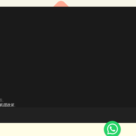
牌形象
分析見解
面設計
聯盟計劃
I/UX 服務
支援中心
Cookie設定
誌設計
碼營銷
告。
索引擎優化
私隱政策
。
ogle Ads