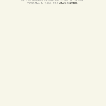
請放心，我們絕不會向他人透露您的個人資料。我們將於 1 個工作天內回覆。
本網站受 reCAPTCHA 保護，並適用 
隱私政策
 和 
服務條款
。
mer 開發
自訂內容管理系統
流動應用程式
品牌