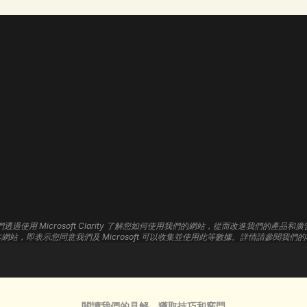
網站設計
首頁
網頁開發
品
關於我們
網站全新改版
平
我們的職責
WordPress 開發
U
聯絡我們
Shopify 開發
標
招聘
Wix 開發
Framer 開發
數
們透過使用 Microsoft Clarity 了解您如何使用我們的網站，從而改進我們的產品和廣
網站維護
搜
網站，即表示您同意我們及 Microsoft 可以收集並使用此等數據。詳情請參閱我們的
網站寄存
Go
網站自動化
3D 網站
閱讀我們的見解，獲取技巧和竅門