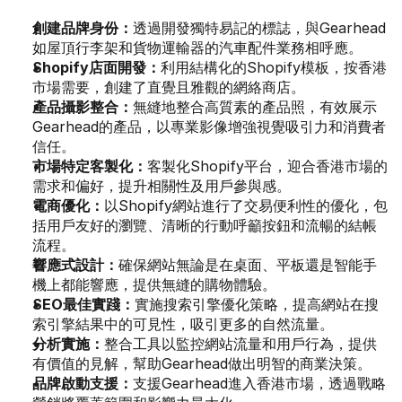
創建品牌身份：
透過開發獨特易記的標誌，與Gearhead
如屋頂行李架和貨物運輸器的汽車配件業務相呼應。
Shopify店面開發：
利用結構化的Shopify模板，按香港
市場需要，創建了直覺且雅觀的網絡商店。
產品攝影整合：
無縫地整合高質素的產品照，有效展示
Gearhead的產品，以專業影像增強視覺吸引力和消費者
信任。
市場特定客製化：
客製化Shopify平台，迎合香港市場的
需求和偏好，提升相關性及用戶參與感。
電商優化：
以Shopify網站進行了交易便利性的優化，包
括用戶友好的瀏覽、清晰的行動呼籲按鈕和流暢的結帳
流程。
響應式設計：
確保網站無論是在桌面、平板還是智能手
機上都能響應，提供無縫的購物體驗。
SEO最佳實踐：
實施搜索引擎優化策略，提高網站在搜
索引擎結果中的可見性，吸引更多的自然流量。
分析實施：
整合工具以監控網站流量和用戶行為，提供
有價值的見解，幫助Gearhead做出明智的商業決策。
品牌啟動支援：
支援Gearhead進入香港市場，透過戰略