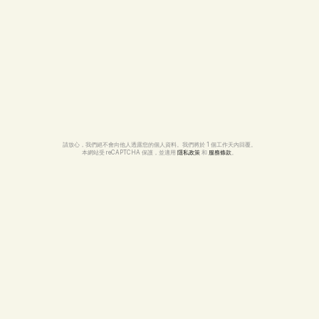
請放心，我們絕不會向他人透露您的個人資料。我們將於 1 個工作天內回覆。
本網站受 reCAPTCHA 保護，並適用 
隱私政策
 和 
服務條款
。