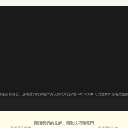
網站設計
首頁
網頁開發
品
關於我們
WordPress 開發
平
我們的職責
Shopify 開發
U
聯絡我們
Wix 開發
標
招聘
Framer 開發
3D 網站
搜
進我們的產品和廣告。使用我們的網站即表示您同意我們和 Microsoft 可以收集和使用此
網站維護
Go
網站寄存
網站自動化
閱讀我們的見解，獲取技巧和竅門
品牌建立貼士
數碼營銷貼士