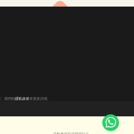
牌形象
分析見解
面設計
聯盟計劃
I/UX 服務
支援中心
Cookie設定
誌設計
索引擎優化
數據。我們的
隱私政策
有更多詳情。
ogle Ads
流動應用程式開發貼士