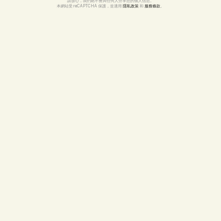
請放心，我們絕不會與任何人分享您的個人信息。
本網站受 reCAPTCHA 保護，並適用 
隱私政策
 和 
服務條款
。
mer 開發
自訂內容管理系統
流動應用程式
品牌