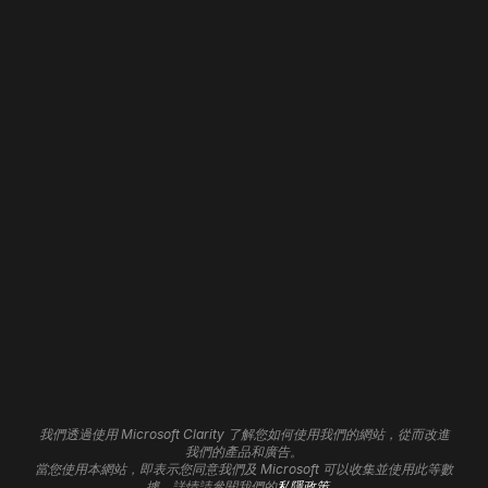
網站設計
首頁
網頁開發
關於我們
網站全新改版
我們的職責
流動應用程式開發
聯絡我們
WordPress 開發
招聘
Shopify 開發
Wix 開發
Framer 開發
網站維護
網站寄存
網站自動化
3D 網站
品牌形象
分析見解
平面設計
聯盟計劃
UI/UX 服務
支援中心
Cookie設定
我們透過使用 Microsoft Clarity 了解您如何使用我們的網站，從而改進
標誌設計
我們的產品和廣告。
當您使用本網站，即表示您同意我們及 Microsoft 可以收集並使用此等數
數碼營銷
據。詳情請參閱我們的
私隱政策
。