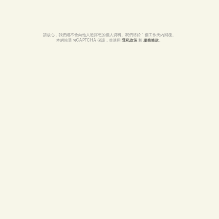
請放心，我們絕不會向他人透露您的個人資料。我們將於 1 個工作天內回覆。
本網站受 reCAPTCHA 保護，並適用 
隱私政策
 和 
服務條款
。