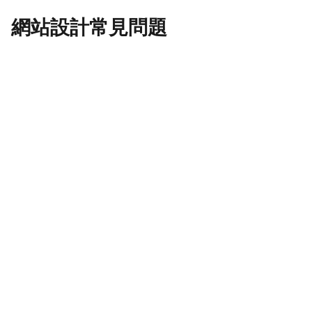
網站設計常見問題
在香港製作一個網站需要多少預算？
在香港製作網站可以申請政府資助嗎？
在香港，我需要建立雙語網站嗎？
我應該選擇哪個平台：WordPress、