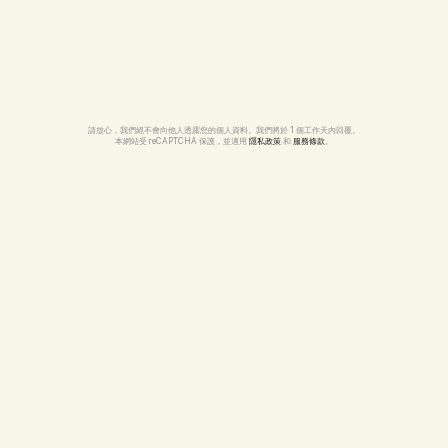
請放心，我們絕不會向他人透露您的個人資料。我們將於 1 個工作天內回覆。
本網站受 reCAPTCHA 保護，並適用 
隱私政策
 和 
服務條款
。