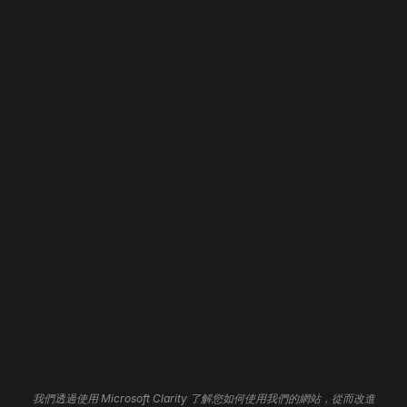
+852 9222 4130
網站設計
首頁
網頁開發
關於我們
網站全新改版
我們的職責
WordPress 開發
聯絡我們
Shopify 開發
招聘
Wix 開發
Framer 開發
網站維護
網站寄存
網站自動化
3D 網站
品牌形象
分析見解
平面設計
聯盟計劃
UI/UX 服務
支援中心
Cookie設定
我們透過使用 Microsoft Clarity 了解您如何使用我們的網站，從而改進
標誌設計