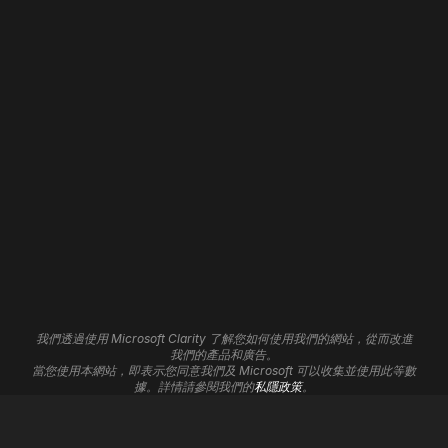
網站設計
首頁
網頁開發
關於我們
網站全新改版
我們的職責
WordPress 開發
聯絡我們
Shopify 開發
招聘
Wix 開發
Framer 開發
網站維護
網站寄存
網站自動化
3D 網站
品牌形象
分析見解
平面設計
聯盟計劃
UI/UX 服務
支援中心
Cookie設定
我們透過使用 Microsoft Clarity 了解您如何使用我們的網站，從而改進
標誌設計
我們的產品和廣告。
當您使用本網站，即表示您同意我們及 Microsoft 可以收集並使用此等數
數碼營銷
據。詳情請參閱我們的
私隱政策
。
搜索引擎優化
Google Ads