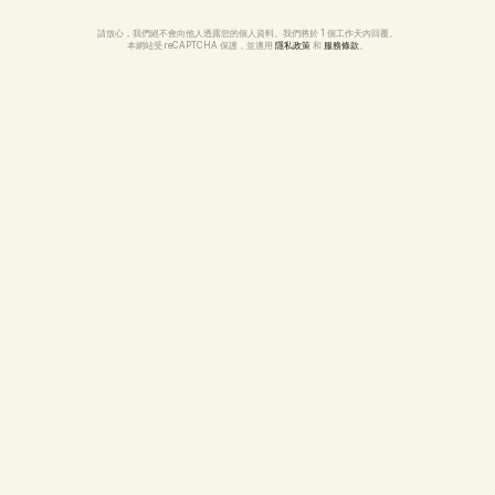
請放心，我們絕不會向他人透露您的個人資料。我們將於 1 個工作天內回覆。
本網站受 reCAPTCHA 保護，並適用 
隱私政策
 和 
服務條款
。